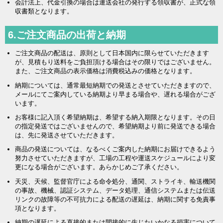
会計法上、代金引換の場合は運送会社の発行する領収書が、正式な領
収書類となります。
6.ご注文商品の出荷と納期
ご注文商品の配送は、原則として日本国内に限らせていただきます
が、見積もり送料をご負担頂ける場合はその限りではございません。
また、ご注文商品の表示価格は消費税込みの価格となります。
納期については、通常最短納期での発送とさせていただきますので、
メールにてご案内している納期より早まる場合や、遅れる場合がござ
います。
お客様に記入頂く希望納期は、希望する納入期限となります。その日
の指定発送ではございませんので、希望納期より前に発送できる場合
は、先に発送させていただきます。
商品の発送については、なるべくご案内した納期にお届けできるよう
努力させていただきますが、工場の工程や運送スケジュールにより変
更になる場合がございます。あらかじめご了承ください。
天災、天候、監督官庁による命令処分、通関、ストライキ、輸送機関
の事故、機械、認証システム、データ処理、通信システムまたは伝送
リンクの故障等の不可抗力による配送の遅延は、納期に関する免責事
項となります。
納期の遅延による直接的または間接的に生じたいかなる損害について