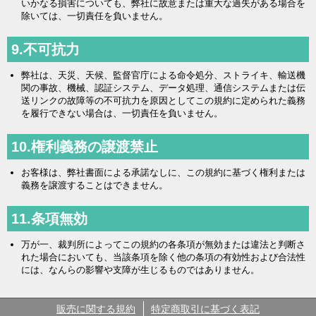
いかなる損害についても、弊社に故意または重大な過失がある場合を
除いては、一切責任を負いません。
9.不可抗力
弊社は、天災、天候、監督官庁による命令処分、ストライキ、輸送機
関の事故、機械、認証システム、データ処理、通信システムまたは伝
送リンクの故障等の不可抗力を原因としてこの規約に定められた義務
を履行できない場合は、一切責任を負いません。
10.権利義務の譲渡禁止
お客様は、弊社書面による承諾なしに、この規約に基づく権利または
義務を譲渡することはできません。
11.条項無効
万が一、裁判所によってこの規約の各条項が無効または違法と判断さ
れた場合においても、当該条項を除く他の条項の有効性および合法性
には、なんらの影響や支障が生じるものではありません。
販売に関する規約
特定商取引に基づく表記