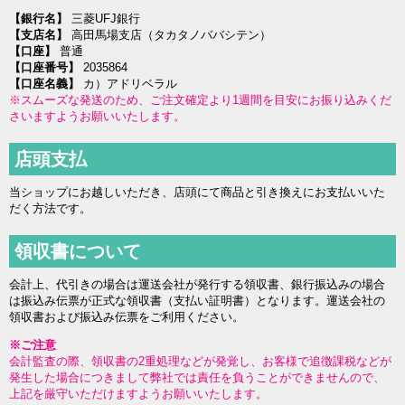
【銀行名】
三菱UFJ銀行
【支店名】
高田馬場支店（タカタノババシテン）
【口座】
普通
【口座番号】
2035864
【口座名義】
カ）アドリベラル
※スムーズな発送のため、ご注文確定より1週間を目安にお振り込みくだ
さいますようお願いいたします。
店頭支払
当ショップにお越しいただき、店頭にて商品と引き換えにお支払いいた
だく方法です。
領収書について
会計上、代引きの場合は運送会社が発行する領収書、銀行振込みの場合
は振込み伝票が正式な領収書（支払い証明書）となります。運送会社の
領収書および振込み伝票をご利用ください。
※ご注意
会計監査の際、領収書の2重処理などが発覚し、お客様で追徴課税などが
発生した場合につきまして弊社では責任を負うことができませんので、
上記を厳守いただけますようお願いいたします。