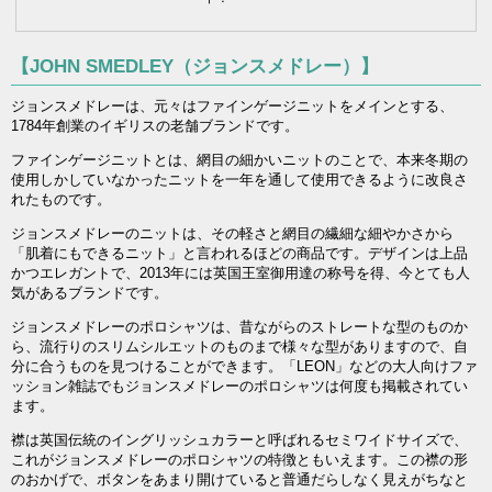
【JOHN SMEDLEY（ジョンスメドレー）】
ジョンスメドレーは、元々はファインゲージニットをメインとする、
1784年創業のイギリスの老舗ブランドです。
ファインゲージニットとは、網目の細かいニットのことで、本来冬期の
使用しかしていなかったニットを一年を通して使用できるように改良さ
れたものです。
ジョンスメドレーのニットは、その軽さと網目の繊細な細やかさから
「肌着にもできるニット」と言われるほどの商品です。デザインは上品
かつエレガントで、2013年には英国王室御用達の称号を得、今とても人
気があるブランドです。
ジョンスメドレーのポロシャツは、昔ながらのストレートな型のものか
ら、流行りのスリムシルエットのものまで様々な型がありますので、自
分に合うものを見つけることができます。「LEON」などの大人向けファ
ッション雑誌でもジョンスメドレーのポロシャツは何度も掲載されてい
ます。
襟は英国伝統のイングリッシュカラーと呼ばれるセミワイドサイズで、
これがジョンスメドレーのポロシャツの特徴ともいえます。この襟の形
のおかげで、ボタンをあまり開けていると普通だらしなく見えがちなと