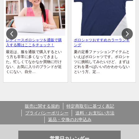
レディースポロシャツを通販で購
ポロシャツおすすめカラーランキ
入する際はここをチェック！
ング
最近は、服を通販で購入するとい
夏の定番ファッションアイテムと
う方も非常に多くなってきまし
いえばポロシャツです。ポロシャ
た。忙しくてなかなか買物に行け
ツに挑戦してみたいけど、まずは
ない、お気に入りのブランドが近
どれを選べばいいのかわからない
くにない、自分…
という方、定…
販売に関する規約
特定商取引に基づく表記
プライバシーポリシー
送料・お支払い方法
返品・交換のお申込み
営業日カレンダー