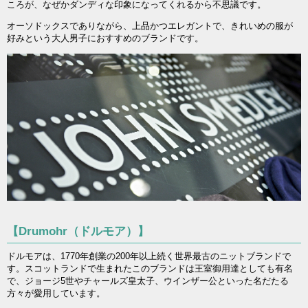
ころが、なぜかダンディな印象になってくれるから不思議です。
オーソドックスでありながら、上品かつエレガントで、きれいめの服が
好みという大人男子におすすめのブランドです。
【Drumohr（ドルモア）】
ドルモアは、1770年創業の200年以上続く世界最古のニットブランドで
す。スコットランドで生まれたこのブランドは王室御用達としても有名
で、ジョージ5世やチャールズ皇太子、ウインザー公といった名だたる
方々が愛用しています。