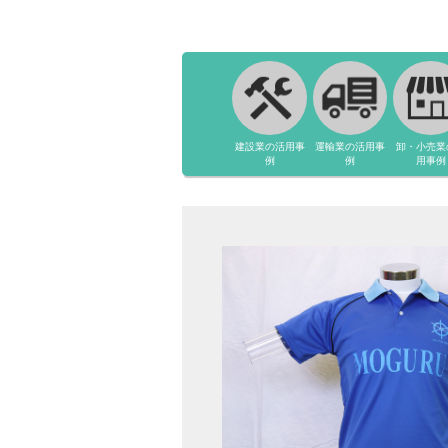
建設業の活用事
運輸業の活用事
卸・小売業
例
例
用事例