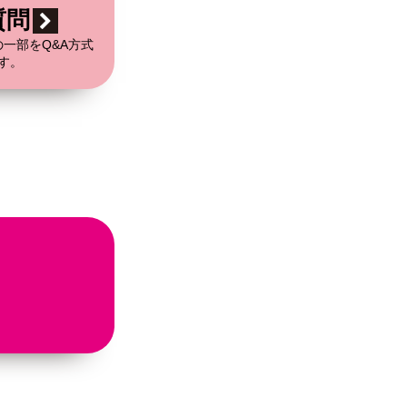
質問
一部をQ&A方式
す。
ら