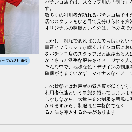
パチンコ店では、スタッフ用の「制服」
す。
数多くの利用者が訪れるパチンコ店です
店のスタッフをひと目で見分けられる方
オリジナルの制服というのは、その点で
しかし、制服であればなんでも良いとい
轟音とフラッシュが瞬くパチンコ店にお
をパチンコ店のスタッフだと認識出る人
か？もっと派手な服装をイメージする人
タッフの活用事例
そんな中で、地味な色・デザインの制服
確保がうまくいかず、マイナスなイメー
この状態では利用者の満足度が低くなり
利用者低迷という事態を招いてしまいま
しかしながら、大量注文の制服を新規に
かりますから、制服ほど本格的でなく、
る方法を導入する必要があります。