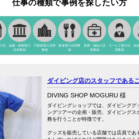
仕事の種類で事例を探したい方
の活
金融・保険業の
不動産業の活用
飲食業の活用事
医療・福祉の活
サービス業の活
娯
活用事例
事例
例
用事例
用事例
ダイビング店のスタッフである
DIVING SHOP MOGURU 様
ダイビングショップでは、ダイビンググ
ングツアーの企画・販売、ダイビングス
務を行うことが特徴です。
グッズを販売している店舗では店員であ