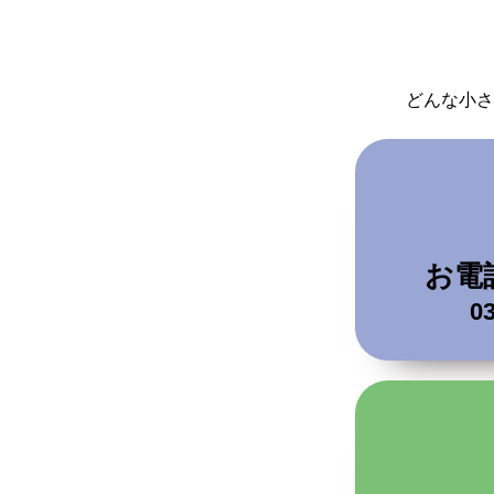
どんな小さ
お電
03