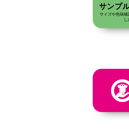
サンプ
サイズや色味確
し