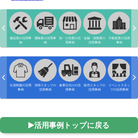
建設業の活用事
運輸業の活用事
卸・小売業の活
金融・保険業の
不動産業の活用
飲
例
例
用事例
活用事例
事例
社員制服の活用
清掃スタッフの
倉庫仕分けの活
販売スタッフの
イベントスタッ
キ
事例
活用事例
用事例
活用事例
フの活用事例
タ
活用事例トップに戻る