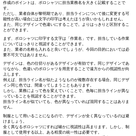
作成のポイントは、ポロシャツに担当業務名を大きく記載することで
す。
ただし、業者自体が黎明期であり、担当ラインについて後に変更する可
能性が高い場合には文字の印字は考えたほうが良いかもしれません。
また、同じデザインで色違いにすることで。よりはっきりと区別するこ
とができます。
まず、ポロシャツに印字する文字は「作業名」です。担当している作業
についてはっきりと視認することができます。
また、業者の名称も入れると良いでしょうが、今回の目的においては必
要不可欠ではありません。
デザインは、色の仕切りがあるデザインが有効です。同じデザインであ
りながら、色違いのポロシャツを用意することで遠方からの視認性が向
上します。
例えば、担当ライン名が似たようなものが複数存在する場合。同じデザ
イン同じ色では、間違ってしまうこともあります。
しかし、業務によって色を変えていくことで、色毎に担当ラインが異な
っていることを視認することができます。
担当ライン名が似ていても、色が異なっていれば混同することはありま
せん。
制服として用いることになるので、デザインが全く異なっているのは避
けましょう。
全く異なるポロシャツにすれば確かに視認性は高まります。しかし、制
服として使用する以上、ある程度の統一性は必要です。